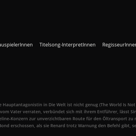
auspielerInnen
Titelsong-InterpretInnen
RegisseurInne
e Hauptantagonistin in Die Welt ist nicht genug (The World Is No
 vom Vater verraten, verbündet sich mit ihrem Entführer, lässt Si
line‑Konzern zur unverzichtbaren Route für den Öltransport zu ma
Bond erschossen, als sie Renard trotz Warnung den Befehl gibt, s