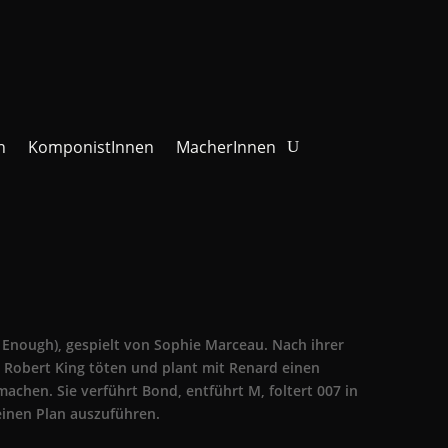
n
KomponistInnen
MacherInnen
t Enough), gespielt von Sophie Marceau. Nach ihrer
r Robert King töten und plant mit Renard einen
chen. Sie verführt Bond, entführt M, foltert 007 in
einen Plan auszuführen.