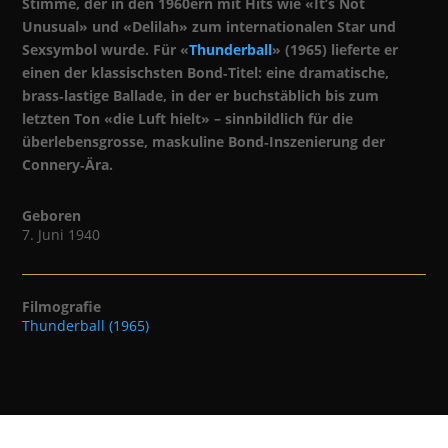
Stimme, der in den 1960ern mit Hits wie «It’s Not
Unusual» und «Delilah» zum internationalen Star und
Sexsymbol wurde. Für «
Thunderball
» (1965) lieferte er
einen der klassischsten Bond‑Titel: eine dramatische,
brass‑lastige Ballade, in der er buchstäblich bis zum
letzten Ton «die Luft hielt» – sinnbildlich für die
überlebensgrosse, maskuline Bond‑Inszenierung der
Connery‑Ära.
Geboren
7. Juni 1940
Filmografie
Thunderball (1965)