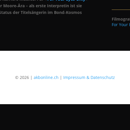
r Moore‑Ära – als erste Interpretin ist sie
Status der Titelsängerin im Bond‑Kosmos
Filmogra
For Your 
© 2026 |
akbonline.ch
|
Impressum & Datenschutz