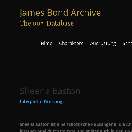
James Bond Archive
The 007-Database
Filme
Charaktere
Ausrüstung
Sch
Sheena Easton
InterpretIn Titelsong
Sheena Easton ist eine schottische Popsängerin, die An
international durchstartete und später auch in den US