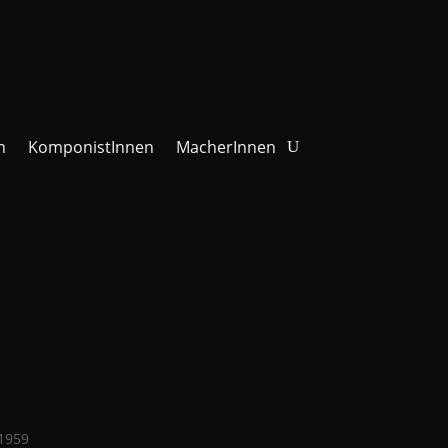
n
KomponistInnen
MacherInnen
 1959