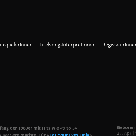
auspielerInnen
Titelsong-InterpretInnen
RegisseurInne
Geboren
fang der 1980er mit Hits wie «9 to 5»
27. April
A Karriere machte. Für «
For Your Eyes Only
»