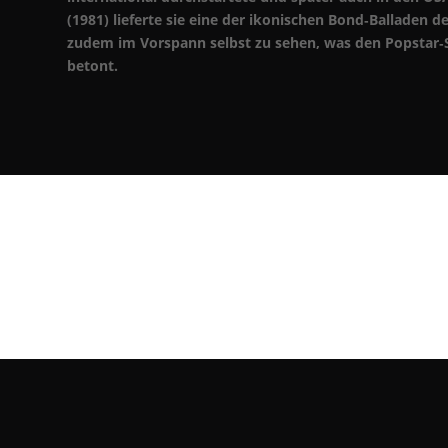
(1981) lieferte sie eine der ikonischen Bond‑Balladen de
zudem im Vorspann selbst zu sehen, was den Popstar‑
betont.