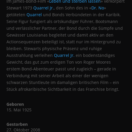
Im James-Bond-Film «
Leben und sterben lassen
» verkörpert
Stewart 1973
Quarrel Jr.
, den Sohn des in «
Dr. No
»
getöteten
Quarrel
und Bonds Verbündeten in der Karibik.
Seine Figur fungiert als ortskundiger Führer, Bootsmann
und verlässlicher Partner, der Bond durch die Sümpfe und
Gewässer Louisianas begleitet und damit aktiv an den
Actionsequenzen beteiligt ist, statt nur im Hintergrund zu
bleiben. Stewarts physische Präsenz und ruhige
Ausstrahlung verleihen
Quarrel Jr.
ein bodenständiges
Gewicht, das gut zum erdigen Ton von Roger Moores
erstem Bond-Abenteuer passt und zugleich – gerade in
Verbindung mit seiner Arbeit als einer der wenigen
schwarzen Stuntleute im damaligen britischen Film – ein
Stück afrokaribische Sichtbarkeit in das Franchise bringt.
Geboren
15. Mai 1925
Gestorben
27. Oktober 2008