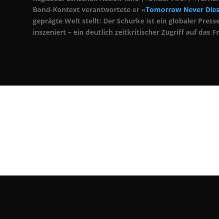
Bond‑Kontext verantwortete er «
Tomorrow Never Die
geprägte Welt stellt: Der Schurke ist ein globaler Pre
inszeniert – ein deutlich zeitkritischer Zugriff auf das F