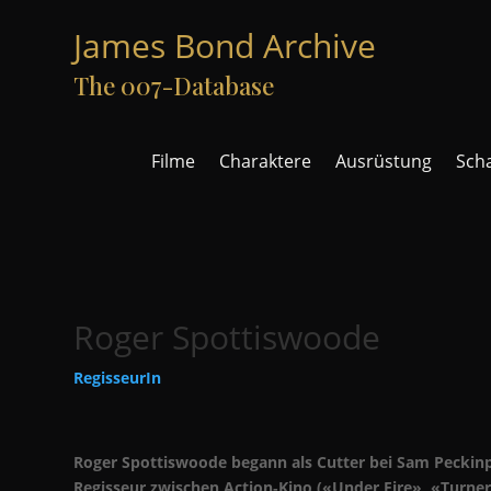
James Bond Archive
The 007-Database
Filme
Charaktere
Ausrüstung
Sch
Roger Spottiswoode
RegisseurIn
Roger Spottiswoode begann als Cutter bei Sam Peckinpah
Regisseur zwischen Action‑Kino («Under Fire», «Turner