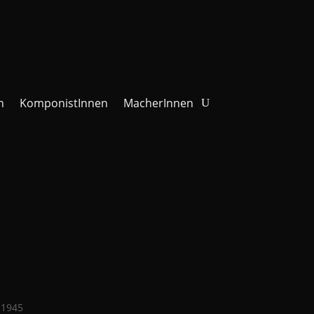
n
KomponistInnen
MacherInnen
 1945