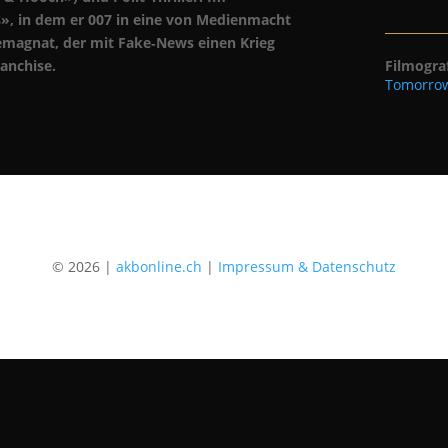
s
», in dem er 007 in eine von Medienmacht
ssemagnat, der mit Fake‑News einen Krieg
ranchise.
Filmogra
Tomorrow
© 2026 |
akbonline.ch
|
Impressum & Datenschutz