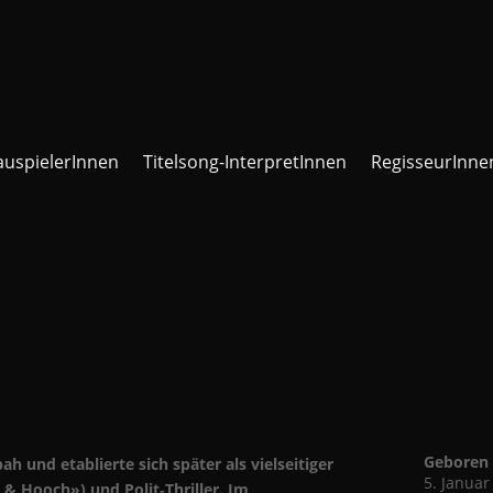
auspielerInnen
Titelsong-InterpretInnen
RegisseurInne
Geboren
 und etablierte sich später als vielseitiger
5. Januar
 & Hooch») und Polit‑Thriller. Im