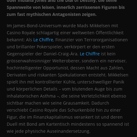
oder Indiana Jones and the Dial of Destiny, die seine
Spannweite von leisen, innerlich zerrissenen Figuren bis
zum fast mythischen Antagonisten zeigen.
Im James-Bond-Universum wurde Mads Mikkelsen mit
Casino Royale schlagartig einer weltweiten Öffentlichkeit
bekannt: Als
Le Chiffre
, Finanzier von Terrororganisationen
und brillanter Pokerspieler, verkörpert er den ersten
Gegenspieler der Daniel-Craig-Ära.
Le Chiffre
ist kein
grössenwahnsinniger Welteroberer, sondern ein nervöser,
hochintelligenter Opportunist, dessen Macht aus Zahlen,
Derivaten und riskanten Spekulationen entsteht. Mikkelsen
spielt ihn mit kontrollierter Kühle, unterschwelliger Panik
und körperlichen Details – vom blutenden Auge bis zum
inhalatorischen Asthma –, die seine Verletzlichkeit ebenso
sichtbar machen wie seine Grausamkeit. Dadurch
verschiebt Casino Royale das Schurkenbild hin zu einer
Figur, die im Finanzkapitalismus verankert ist und deren
Duell mit Bond am Kartentisch mindestens so spannend ist
wie jede physische Auseinandersetzung.