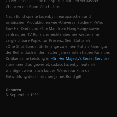
zu verlassen, als eine der spektakulärsten verpassten
Chancen der Bond‑Geschichte.
Nach Bond spielte Lazenby in europäischen und
asiatischen Produktionen wie «Universal Soldier», «Who
Saw Her Die?» und «The Man from Hong Kong» sowie
zahlreichen TV‑Rollen, erreichte aber nie wieder eine
vergleichbare Popkultur‑Präsenz. Sein Status als
«One‑Shot‑Bond» führte lange zu einem Ruf als Randfigur
der Reihe, doch in den letzten Jahrzehnten haben Fans und
Kritiker seine Leistung in «
On Her Majesty’s Secret Service
»
zunehmend aufgewertet, sodass Lazenby heute als
wichtiger, wenn auch kurzer, Wendepunkt in der
Entwicklung des filmischen James Bond gilt.
Geboren
5. September 1939
Filmografie