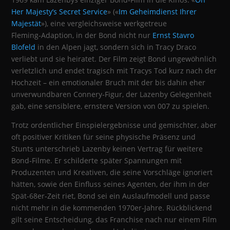
Her Majesty’s Secret Service
» («
Im Geheimdienst Ihrer
Majestät
»), eine vergleichsweise werkgetreue
Fleming‑Adaption, in der Bond nicht nur
Ernst Stavro
Blofeld
in den Alpen jagt, sondern sich in Tracy Draco
verliebt und sie heiratet. Der Film zeigt Bond ungewöhnlich
verletzlich und endet tragisch mit Tracys Tod kurz nach der
Hochzeit – ein emotionaler Bruch mit der bis dahin eher
unverwundbaren Connery‑Figur, der Lazenby Gelegenheit
gab, eine sensiblere, ernstere Version von 007 zu spielen.
Trotz ordentlicher Einspielergebnisse und gemischter, aber
oft positiver Kritiken für seine physische Präsenz und
Stunts unterschrieb Lazenby keinen Vertrag für weitere
Bond‑Filme. Er schilderte später Spannungen mit
Produzenten und Kreativen, die seine Vorschläge ignoriert
hätten, sowie den Einfluss seines Agenten, der ihm in der
Spät‑68er‑Zeit riet, Bond sei ein Auslaufmodell und passe
nicht mehr in die kommenden 1970er‑Jahre. Rückblickend
gilt seine Entscheidung, das Franchise nach nur einem Film