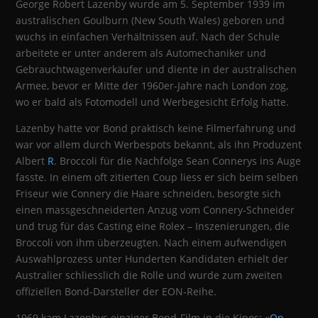
George Robert Lazenby wurde am 5. September 1939 im
australischen Goulburn (New South Wales) geboren und
wuchs in einfachen Verhältnissen auf. Nach der Schule
arbeitete er unter anderem als Automechaniker und
Gebrauchtwagenverkäufer und diente in der australischen
Armee, bevor er Mitte der 1960er‑Jahre nach London zog,
wo er bald als Fotomodell und Werbegesicht Erfolg hatte.
Lazenby hatte vor Bond praktisch keine Filmerfahrung und
war vor allem durch Werbespots bekannt, als ihn Produzent
Albert
R
. Broccoli für die Nachfolge Sean Connerys ins Auge
fasste. In einem oft zitierten Coup liess er sich beim selben
Friseur wie Connery die Haare schneiden, besorgte sich
einen massgeschneiderten Anzug vom Connery‑Schneider
und trug für das Casting eine Rolex – Inszenierungen, die
Broccoli von ihm überzeugten. Nach einem aufwendigen
Auswahlprozess unter Hunderten Kandidaten erhielt der
Australier schliesslich die Rolle und wurde zum zweiten
offiziellen Bond‑Darsteller der EON‑Reihe.
1969 kam Lazenbys einziger Bond‑Film in die Kinos: «
On