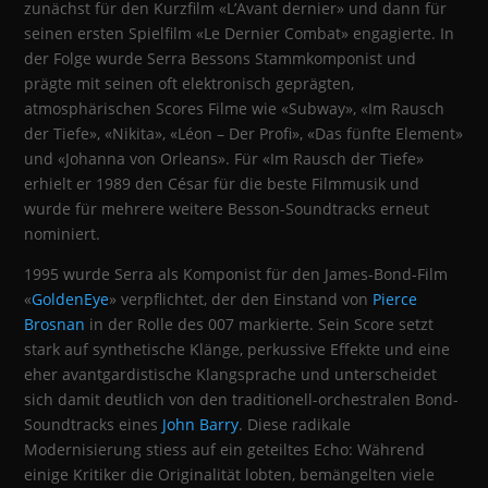
zunächst für den Kurzfilm «L’Avant dernier» und dann für
seinen ersten Spielfilm «Le Dernier Combat» engagierte. In
der Folge wurde Serra Bessons Stammkomponist und
prägte mit seinen oft elektronisch geprägten,
atmosphärischen Scores Filme wie «Subway», «Im Rausch
der Tiefe», «Nikita», «Léon – Der Profi», «Das fünfte Element»
und «Johanna von Orleans». Für «Im Rausch der Tiefe»
erhielt er 1989 den César für die beste Filmmusik und
wurde für mehrere weitere Besson-Soundtracks erneut
nominiert.
1995 wurde Serra als Komponist für den James-Bond-Film
«
GoldenEye
» verpflichtet, der den Einstand von
Pierce
Brosnan
in der Rolle des 007 markierte. Sein Score setzt
stark auf synthetische Klänge, perkussive Effekte und eine
eher avantgardistische Klangsprache und unterscheidet
sich damit deutlich von den traditionell-orchestralen Bond-
Soundtracks eines
John Barry
. Diese radikale
Modernisierung stiess auf ein geteiltes Echo: Während
einige Kritiker die Originalität lobten, bemängelten viele