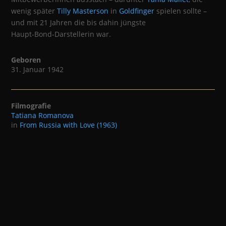
wenig später
Tilly Masterson
in
Goldfinger
spielen sollte –
und mit 21 Jahren die bis dahin jüngste
Haupt‑Bond‑Darstellerin war.
Geboren
31. Januar 1942
Filmografie
Tatiana Romanova
in
From Russia with Love (1963)
© 2026 |
akbonline.ch
|
Impressum & Datenschutz