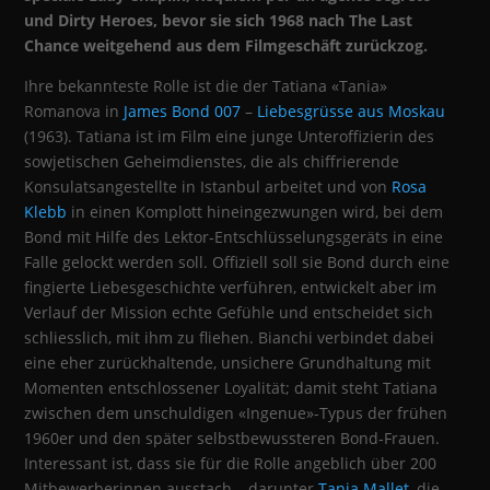
und Dirty Heroes, bevor sie sich 1968 nach The Last
Chance weitgehend aus dem Filmgeschäft zurückzog.
Ihre bekannteste Rolle ist die der Tatiana «Tania»
Romanova in
James Bond 007
–
Liebesgrüsse aus Moskau
(1963). Tatiana ist im Film eine junge Unteroffizierin des
sowjetischen Geheimdienstes, die als chiffrierende
Konsulatsangestellte in Istanbul arbeitet und von
Rosa
Klebb
in einen Komplott hineingezwungen wird, bei dem
Bond mit Hilfe des Lektor‑Entschlüsselungsgeräts in eine
Falle gelockt werden soll. Offiziell soll sie Bond durch eine
fingierte Liebesgeschichte verführen, entwickelt aber im
Verlauf der Mission echte Gefühle und entscheidet sich
schliesslich, mit ihm zu fliehen. Bianchi verbindet dabei
eine eher zurückhaltende, unsichere Grundhaltung mit
Momenten entschlossener Loyalität; damit steht Tatiana
zwischen dem unschuldigen «Ingenue»-Typus der frühen
1960er und den später selbstbewussteren Bond‑Frauen.
Interessant ist, dass sie für die Rolle angeblich über 200
Mitbewerberinnen ausstach – darunter
Tania Mallet
, die