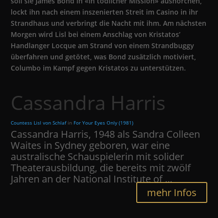
soll sie James Bond in «In tödlicher Mission» aushorchen,
lockt ihn nach einem inszenierten Streit im Casino in ihr
Strandhaus und verbringt die Nacht mit ihm. Am nächsten
Morgen wird Lisl bei einem Anschlag von Kristatos’
Handlanger Locque am Strand von einem Strandbuggy
überfahren und getötet, was Bond zusätzlich motiviert,
Columbo im Kampf gegen Kristatos zu unterstützen.
Cassandra Harris
Countess Lisl von Schlaf
in
For Your Eyes Only (1981)
Cassandra Harris, 1948 als Sandra Colleen
Waites in Sydney geboren, war eine
australische Schauspielerin mit solider
Theaterausbildung, die bereits mit zwölf
Jahren an der National Institute of ...
mehr Infos