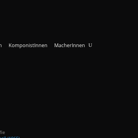
n
KomponistInnen
MacherInnen
fie