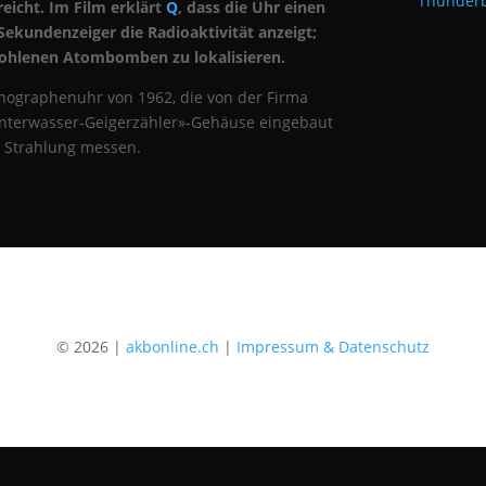
Thunderb
icht. Im Film erklärt
Q
, dass die Uhr einen
 Sekundenzeiger die Radioaktivität anzeigt;
tohlenen Atombomben zu lokalisieren.
nographenuhr von 1962, die von der Firma
«Unterwasser‑Geigerzähler»-Gehäuse eingebaut
e Strahlung messen.
© 2026 |
akbonline.ch
|
Impressum & Datenschutz