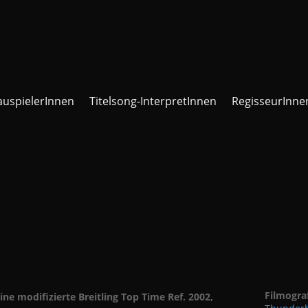
auspielerInnen
Titelsong-InterpretInnen
RegisseurInne
Filmogra
eine modifizierte Breitling Top Time Ref. 2002,