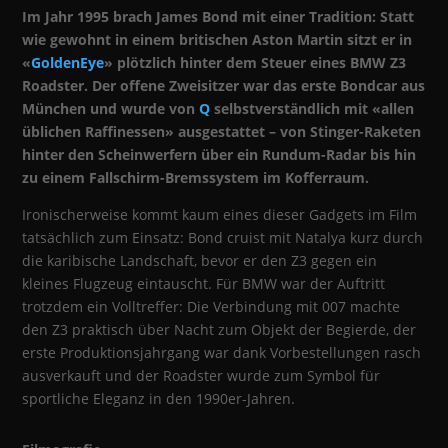
Im Jahr 1995 brach James Bond mit einer Tradition: Statt
wie gewohnt in einem britischen Aston Martin sitzt er in
«
GoldenEye
» plötzlich hinter dem Steuer eines BMW Z3
Roadster. Der offene Zweisitzer war das erste Bondcar aus
München und wurde von
Q
selbstverständlich mit «allen
üblichen Raffinessen» ausgestattet – von Stinger-Raketen
hinter den Scheinwerfern über ein Rundum-Radar bis hin
zu einem Fallschirm-Bremssystem im Kofferraum.
Ironischerweise kommt kaum eines dieser Gadgets im Film
tatsächlich zum Einsatz: Bond cruist mit Natalya kurz durch
die karibische Landschaft, bevor er den Z3 gegen ein
kleines Flugzeug eintauscht. Für BMW war der Auftritt
trotzdem ein Volltreffer: Die Verbindung mit 007 machte
den Z3 praktisch über Nacht zum Objekt der Begierde, der
erste Produktionsjahrgang war dank Vorbestellungen rasch
ausverkauft und der Roadster wurde zum Symbol für
sportliche Eleganz in den 1990er-Jahren.